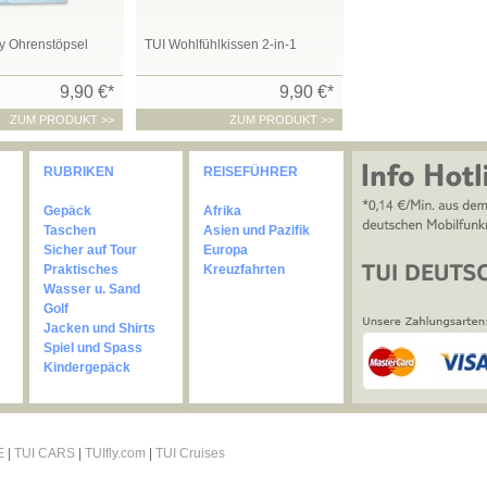
 Ohrenstöpsel
TUI Wohlfühlkissen 2-in-1
9,90 €*
9,90 €*
ZUM PRODUKT >>
ZUM PRODUKT >>
RUBRIKEN
REISEFÜHRER
Gepäck
Afrika
Taschen
Asien und Pazifik
Sicher auf Tour
Europa
Praktisches
Kreuzfahrten
Wasser u. Sand
Golf
Jacken und Shirts
Spiel und Spass
Kindergepäck
E
|
TUI CARS
|
TUIfly.com
|
TUI Cruises