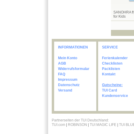
SANOHRA fly
for Kids
INFORMATIONEN
SERVICE
Mein Konto
Ferienkalender
AGB
Checklisten
Widerrufsformular
Packlisten
FAQ
Kontakt
Impressum
Datenschutz
Gutscheine:
Versand
TUI Card
Kundenservice
Partnerseiten der TUI Deutschland:
TUI.com
|
ROBINSON
|
TUI MAGIC LIFE
|
TUI BLU