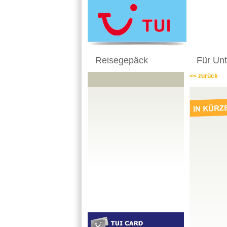
Reisegepäck
Für Un
<< zurück