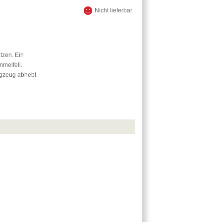
Nicht lieferbar
tzen. Ein
mmelfell.
ugzeug abhebt