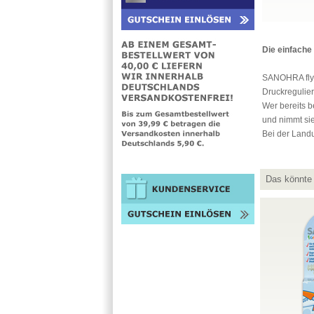
Die einfache
SANOHRA fly w
Druckregulier
Wer bereits 
und nimmt si
Bei der Land
Das könnte 