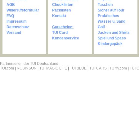
AGB
Checklisten
Taschen
Widerrufsformular
Packlisten
Sicher auf Tour
FAQ
Kontakt
Praktisches
Impressum
Wasser u. Sand
Datenschutz
Gutscheine:
Golf
Versand
TUI Card
Jacken und Shirts
Kundenservice
Spiel und Spass
Kindergepäck
Partnerseiten der TUI Deutschland:
TUI.com
|
ROBINSON
|
TUI MAGIC LIFE
|
TUI BLUE
|
TUI CARS
|
TUIfly.com
|
TUI C