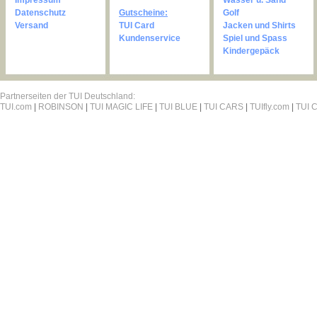
Impressum
Wasser u. Sand
Datenschutz
Gutscheine:
Golf
Versand
TUI Card
Jacken und Shirts
Kundenservice
Spiel und Spass
Kindergepäck
Partnerseiten der TUI Deutschland:
TUI.com
|
ROBINSON
|
TUI MAGIC LIFE
|
TUI BLUE
|
TUI CARS
|
TUIfly.com
|
TUI C