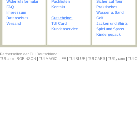
Widerrufsformular
Packlisten
Sicher auf Tour
FAQ
Kontakt
Praktisches
Impressum
Wasser u. Sand
Datenschutz
Gutscheine:
Golf
Versand
TUI Card
Jacken und Shirts
Kundenservice
Spiel und Spass
Kindergepäck
Partnerseiten der TUI Deutschland:
TUI.com
|
ROBINSON
|
TUI MAGIC LIFE
|
TUI BLUE
|
TUI CARS
|
TUIfly.com
|
TUI C