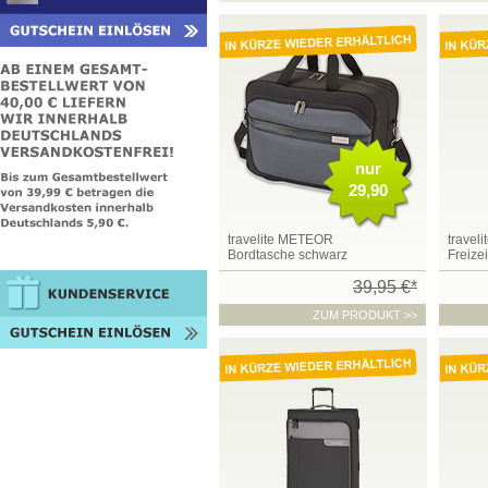
nur
29,90
travelite METEOR
traveli
Bordtasche schwarz
Freize
39,95 €*
ZUM PRODUKT >>