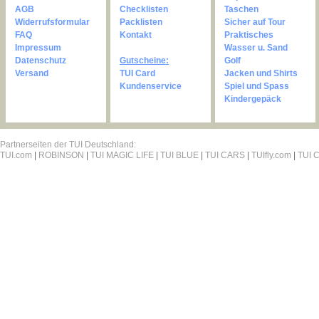
AGB
Checklisten
Taschen
Widerrufsformular
Packlisten
Sicher auf Tour
FAQ
Kontakt
Praktisches
Impressum
Wasser u. Sand
Datenschutz
Gutscheine:
Golf
Versand
TUI Card
Jacken und Shirts
Kundenservice
Spiel und Spass
Kindergepäck
Partnerseiten der TUI Deutschland:
TUI.com
|
ROBINSON
|
TUI MAGIC LIFE
|
TUI BLUE
|
TUI CARS
|
TUIfly.com
|
TUI C